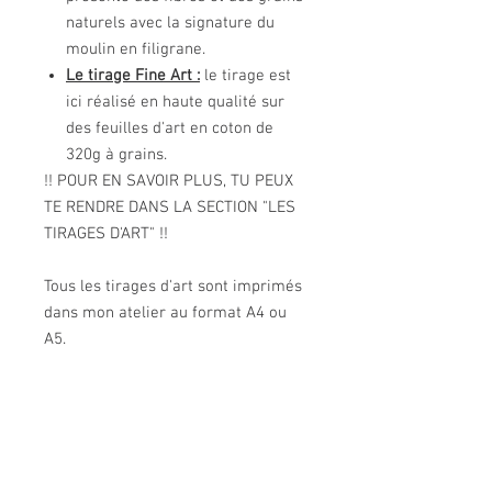
naturels avec la signature du
moulin en filigrane.
Le tirage Fine Art :
le tirage est
ici réalisé en haute qualité sur
des feuilles d'art en coton de
320g à grains.
!! POUR EN SAVOIR PLUS, TU PEUX
TE RENDRE DANS LA SECTION "LES
TIRAGES D'ART" !!
Tous les tirages d'art sont imprimés
dans mon atelier au format A4 ou
A5.
L'enluminure est réalisée par mes
soins sur demande. C'est pourquoi le
délai de livraison est d'environ 15
jours, selon la quantité des