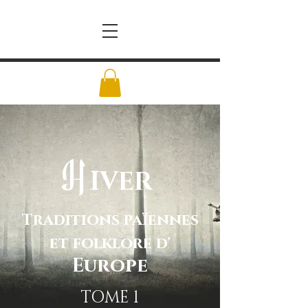
H
IVER
Traditions païennes
et folklore d'
Europe
TOME 1